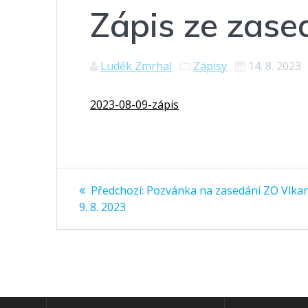
Zápis ze zase
Luděk Zmrhal
Zápisy
14. 8. 2023
2023-08-09-zápis
Navigace
Předchozí
Předchozí:
Pozvánka na zasedání ZO Vlka
příspěvek:
pro
9. 8. 2023
příspěvek