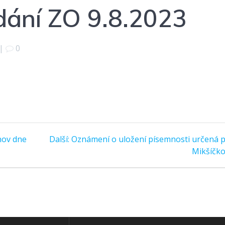
dání ZO 9.8.2023
|
0
Další
nov dne
Další:
Oznámení o uložení písemnosti určená 
příspěvek:
Mikšíčko