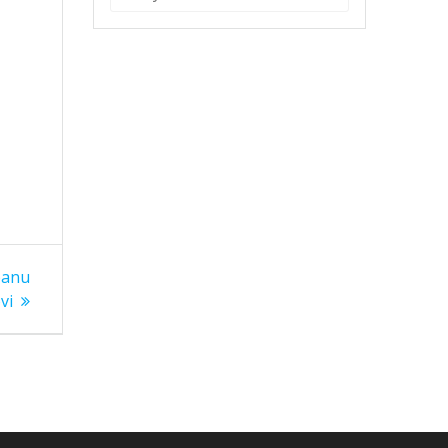
panu
vi