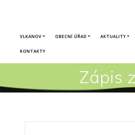
Přeskočit
na
obsah
VLKANOV
OBECNÍ ÚŘAD
AKTUALITY
KONTAKTY
Zápis 