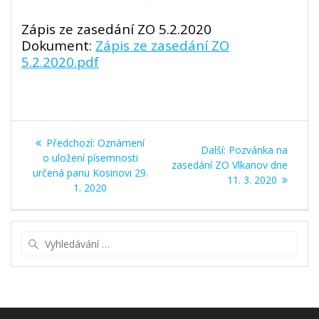
Zápis ze zasedání ZO 5.2.2020
Dokument:
Zápis ze zasedání ZO
5.2.2020.pdf
Navigace
Předchozí
Předchozí:
Oznámení
Další
Další:
Pozvánka na
pro
příspěvek:
o uložení písemnosti
příspěvek:
zasedání ZO Vlkanov dne
určená panu Kosinovi 29.
11. 3. 2020
příspěvek
1. 2020
Vyhledat: