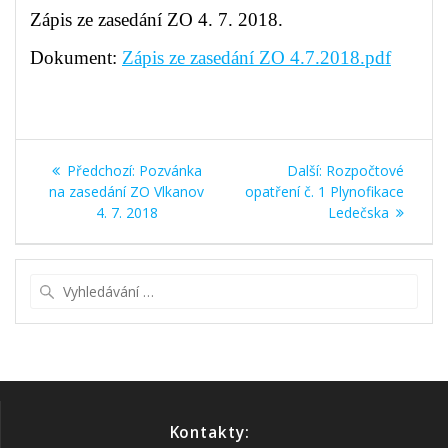
Zápis ze zasedání ZO 4. 7. 2018.
Dokument:
Zápis ze zasedání ZO 4.7.2018.pdf
Navigace
Předchozí
Další
Předchozí:
Pozvánka
Další:
Rozpočtové
pro
příspěvek:
příspěvek:
na zasedání ZO Vlkanov
opatření č. 1 Plynofikace
4. 7. 2018
Ledečska
příspěvek
Vyhledat:
Kontakty: