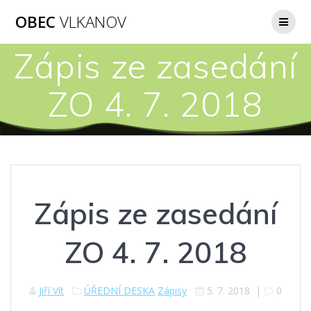
Přeskočit
OBEC
VLKANOV
na
obsah
Zápis ze zasedání
ZO 4. 7. 2018
Zápis ze zasedání
ZO 4. 7. 2018
Jiří Vít
ÚŘEDNÍ DESKA
Zápisy
5. 7. 2018
|
0