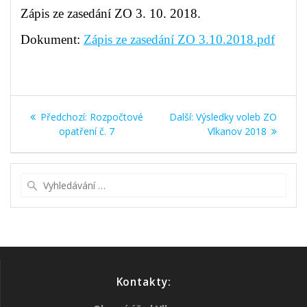
Zápis ze zasedání ZO 3. 10. 2018.
Dokument:
Zápis ze zasedání ZO 3.10.2018.pdf
Navigace
Předchozí
Další
Předchozí:
Rozpočtové
Další:
Výsledky voleb ZO
pro
příspěvek:
příspěvek:
opatření č. 7
Vlkanov 2018
příspěvek
Vyhledat:
Kontakty: