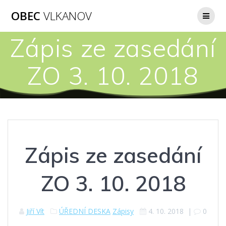
Přeskočit
OBEC
VLKANOV
na
obsah
Zápis ze zasedání
ZO 3. 10. 2018
Zápis ze zasedání
ZO 3. 10. 2018
Jiří Vít
ÚŘEDNÍ DESKA
Zápisy
4. 10. 2018
|
0