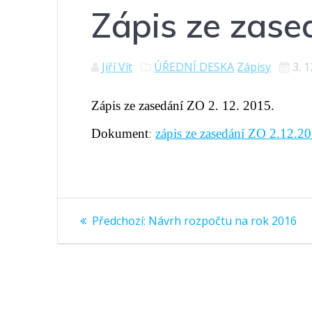
Zápis ze zase
Jiří Vít
ÚŘEDNÍ DESKA
Zápisy
3. 
Zápis ze zasedání ZO 2. 12. 2015.
Dokument
:
zápis ze zasedání ZO 2.12.2
Navigace
Předchozí
Předchozí:
Návrh rozpočtu na rok 2016
příspěvek:
pro
příspěvek