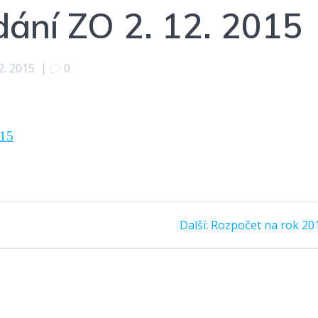
dání ZO 2. 12. 2015
12. 2015
|
0
015
Další
Další:
Rozpočet na rok 20
příspěvek: