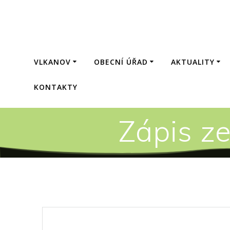
Přeskočit
na
obsah
VLKANOV
OBECNÍ ÚŘAD
AKTUALITY
KONTAKTY
Zápis z