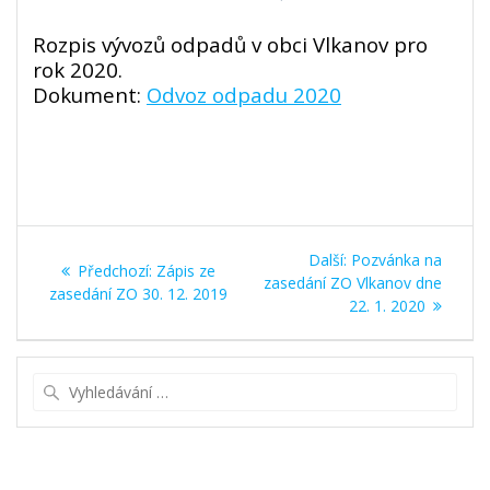
Rozpis vývozů odpadů v obci Vlkanov pro
rok 2020.
Dokument:
Odvoz odpadu 2020
Navigace
Další
Další:
Pozvánka na
Předchozí
Předchozí:
Zápis ze
pro
příspěvek:
zasedání ZO Vlkanov dne
příspěvek:
zasedání ZO 30. 12. 2019
22. 1. 2020
příspěvek
Vyhledat: