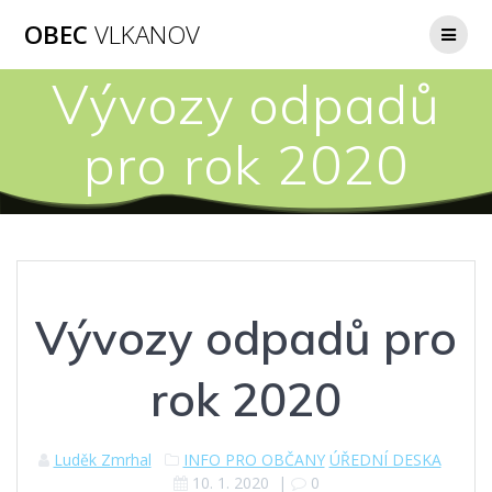
Přeskočit
OBEC
VLKANOV
na
obsah
Vývozy odpadů
pro rok 2020
Vývozy odpadů pro
rok 2020
Luděk Zmrhal
INFO PRO OBČANY
ÚŘEDNÍ DESKA
10. 1. 2020
|
0