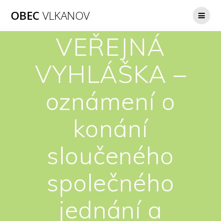
Přeskočit
OBEC
VLKANOV
na
obsah
VEŘEJNÁ
VYHLÁŠKA –
oznámení o
konání
sloučeného
společného
jednání a