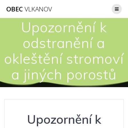
Přeskočit
OBEC
VLKANOV
na
obsah
Upozornění k
odstranění a
okleštění stromoví
a jiných porostů
Upozornění k