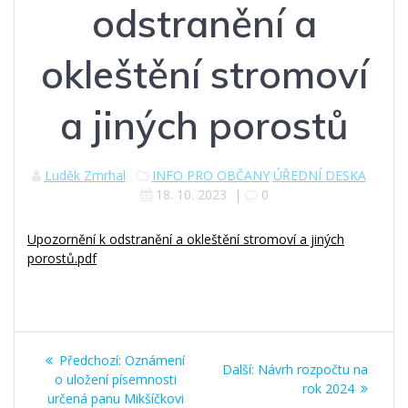
odstranění a
okleštění stromoví
a jiných porostů
Luděk Zmrhal
INFO PRO OBČANY
ÚŘEDNÍ DESKA
18. 10. 2023
|
0
Upozornění k odstranění a okleštění stromoví a jiných
porostů.pdf
Navigace
Předchozí
Předchozí:
Oznámení
Další
Další:
Návrh rozpočtu na
pro
příspěvek:
o uložení písemnosti
příspěvek:
rok 2024
určená panu Mikšíčkovi