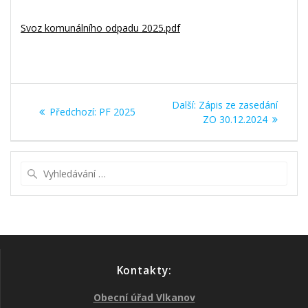
Svoz komunálního odpadu 2025.pdf
Navigace
Další
Další:
Zápis ze zasedání
Předchozí
Předchozí:
PF 2025
pro
příspěvek:
ZO 30.12.2024
příspěvek:
příspěvek
Vyhledat:
Kontakty:
Obecní úřad Vlkanov