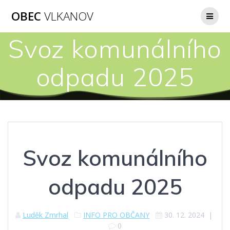
Přeskočit
OBEC
VLKANOV
na
obsah
Svoz komunálního
odpadu 2025
Svoz komunálního
odpadu 2025
Luděk Zmrhal
INFO PRO OBČANY
30. 12. 2024
|
0