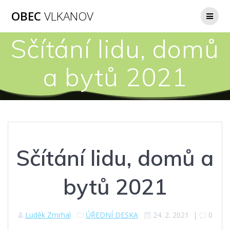
Přeskočit
OBEC
VLKANOV
na
obsah
Sčítání lidu, domů
a bytů 2021
Sčítání lidu, domů a
bytů 2021
Luděk Zmrhal
ÚŘEDNÍ DESKA
24. 2. 2021
|
0