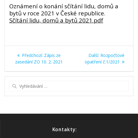
Oznámení o konání sčítání lidu, domů a
bytů v roce 2021 v České republice.
Sčítání lidu, domů a bytů 2021.pdf
Navigace
Předchozí
Další
Předchozí:
Zápis ze
Další:
Rozpočtové
pro
příspěvek:
příspěvek:
zasedání ZO 10. 2. 2021
opatření č.1/2021
příspěvek
Vyhledat:
Kontakty: