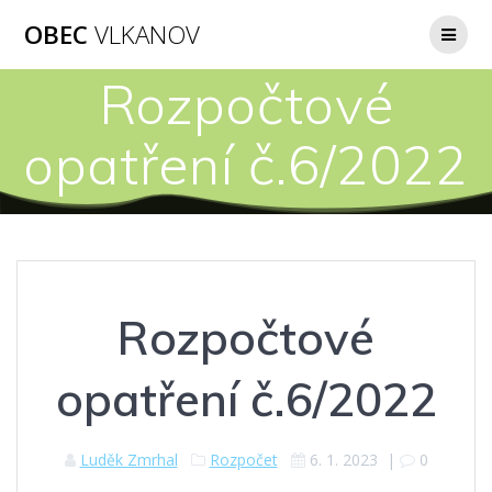
Přeskočit
OBEC
VLKANOV
na
obsah
Rozpočtové
opatření č.6/2022
Rozpočtové
opatření č.6/2022
Luděk Zmrhal
Rozpočet
6. 1. 2023
|
0