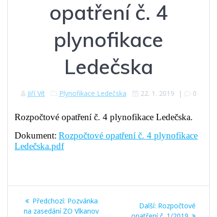
opatření č. 4
plynofikace
Ledečska
Jiří Vít
Plynofikace Ledečska
22. 1. 2019
|
0
Rozpočtové opatření č. 4 plynofikace Ledečska.
Dokument:
Rozpočtové opatření č. 4 plynofikace
Ledečska.pdf
Navigace
Předchozí
Předchozí:
Pozvánka
Další
Další:
Rozpočtové
pro
příspěvek:
na zasedání ZO Vlkanov
příspěvek:
opatření č. 1/2019