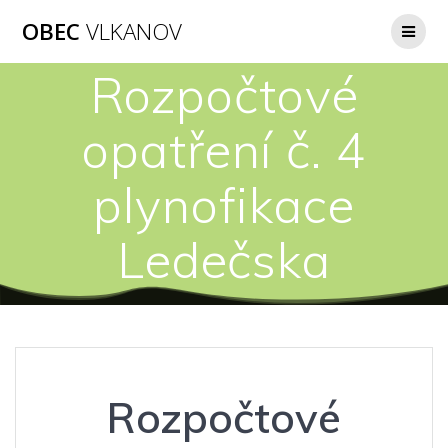
Přeskočit
OBEC
VLKANOV
na
obsah
Rozpočtové
opatření č. 4
plynofikace
Ledečska
Rozpočtové