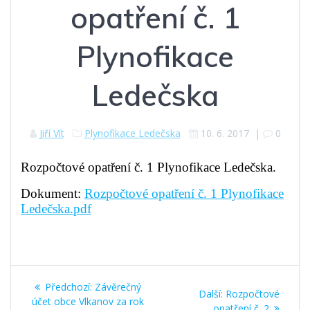
opatření č. 1
Plynofikace
Ledečska
Jiří Vít
Plynofikace Ledečska
10. 6. 2017
|
0
Rozpočtové opatření č. 1 Plynofikace Ledečska.
Dokument:
Rozpočtové opatření č. 1 Plynofikace
Ledečska.pdf
Navigace
Předchozí
Předchozí:
Závěrečný
Další
Další:
Rozpočtové
pro
příspěvek:
účet obce Vlkanov za rok
příspěvek:
opatření č. 2