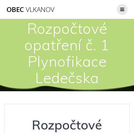
Přeskočit
OBEC
VLKANOV
na
obsah
Rozpočtové
opatření č. 1
Plynofikace
Ledečska
Rozpočtové