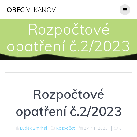
Přeskočit
OBEC
VLKANOV
na
obsah
Rozpočtové
opatření č.2/2023
Rozpočtové
opatření č.2/2023
Luděk Zmrhal
Rozpočet
27. 11. 2023
|
0