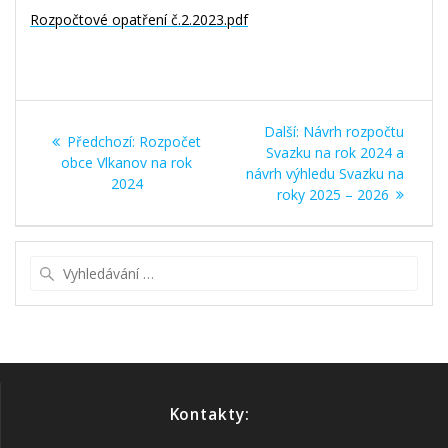
Rozpočtové opatření č.2.2023.pdf
Navigace
Další
Další:
Návrh rozpočtu
Předchozí
Předchozí:
Rozpočet
pro
příspěvek:
Svazku na rok 2024 a
příspěvek:
obce Vlkanov na rok
návrh výhledu Svazku na
2024
příspěvek
roky 2025 – 2026
Vyhledat:
Kontakty: