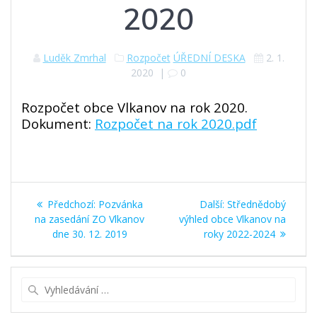
2020
Luděk Zmrhal
Rozpočet
ÚŘEDNÍ DESKA
2. 1.
2020
|
0
Rozpočet obce Vlkanov na rok 2020.
Dokument:
Rozpočet na rok 2020.pdf
Navigace
Předchozí
Další
Předchozí:
Pozvánka
Další:
Střednědobý
pro
příspěvek:
příspěvek:
na zasedání ZO Vlkanov
výhled obce Vlkanov na
dne 30. 12. 2019
roky 2022-2024
příspěvek
Vyhledat: