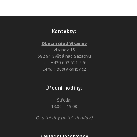
Kontakty:
Obecní úřad Vlkanov
Vlkanov 15
582 91 Světlá nad Sázaovu
Tel.: +420 602 521 976
E-mail:
ou@vlkanov.cz
Úřední hodiny:
Středa:
18:00 – 19:00
Ostatní dny po tel. domluvě
Základní informace