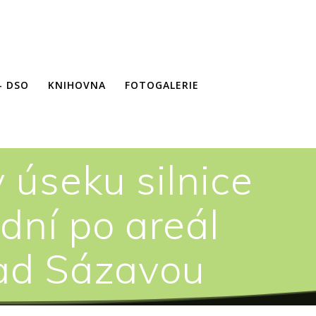
– DSO
KNIHOVNA
FOTOGALERIE
 úseku silnice
adní po areál
ad Sázavou