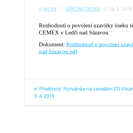
Jiří Vít
ÚŘEDNÍ DESKA
26. 3. 2019
Rozhodnutí o povolení uzavírky úseku sil
CEMEX v Ledči nad Sázavou.
Dokument:
Rozhodnutí o povolení uzav
nad Sázavou.pdf
Navigace
Předchozí
Předchozí:
Pozvánka na zasedání ZO Vlka
příspěvek:
pro
3. 4. 2019
příspěvek