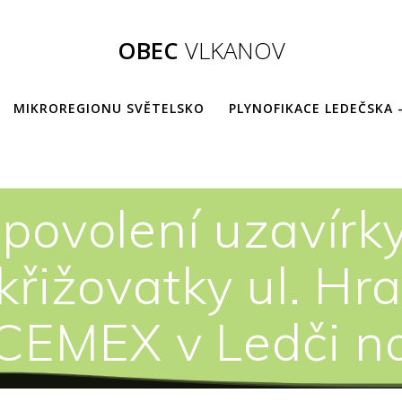
OBEC
VLKANOV
MIKROREGIONU SVĚTELSKO
PLYNOFIKACE LEDEČSKA 
povolení uzavírky
 křižovatky ul. Hr
 CEMEX v Ledči n