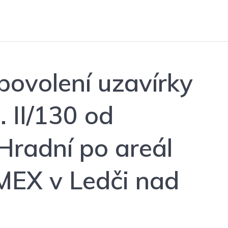
povolení uzavírky
. II/130 od
 Hradní po areál
MEX v Ledči nad