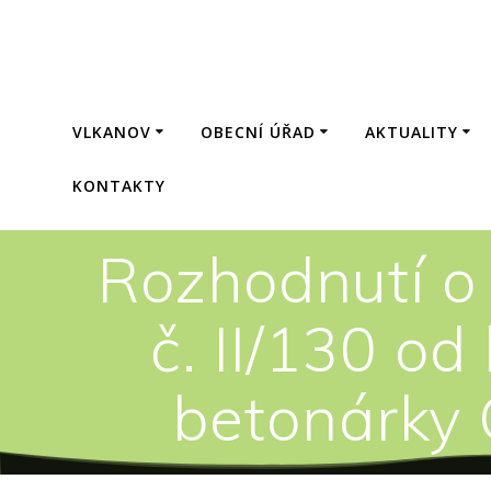
Přeskočit
na
obsah
VLKANOV
OBECNÍ ÚŘAD
AKTUALITY
KONTAKTY
Rozhodnutí o 
č. II/130 od
betonárky