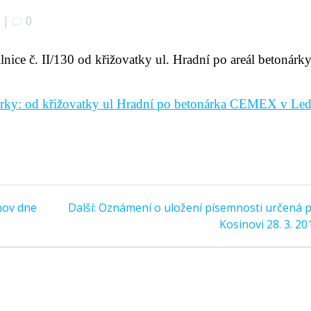
|
0
nice č. II/130 od křižovatky ul. Hradní po areál betonárk
írky: od křižovatky ul Hradní po betonárka CEMEX v Led
Další
nov dne
Další:
Oznámení o uložení písemnosti určená 
příspěvek:
Kosinovi 28. 3. 20