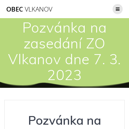
Přeskočit
OBEC
VLKANOV
na
obsah
Pozvánka na
zasedání ZO
Vlkanov dne 7. 3.
2023
Pozvánka na