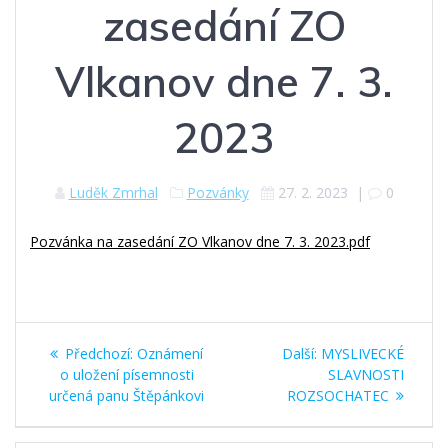
zasedání ZO
Vlkanov dne 7. 3.
2023
Luděk Zmrhal
Pozvánky
27. 2. 2023
|
0
Pozvánka na zasedání ZO Vlkanov dne 7. 3. 2023.pdf
Navigace
Předchozí
Další
Předchozí:
Oznámení
Další:
MYSLIVECKÉ
pro
příspěvek:
příspěvek:
o uložení písemnosti
SLAVNOSTI
určená panu Štěpánkovi
ROZSOCHATEC
příspěvek