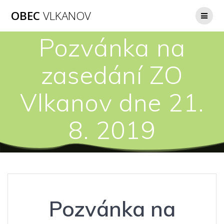
Přeskočit
OBEC
VLKANOV
na
obsah
Pozvánka na
zasedání ZO
Vlkanov dne 21.
8. 2019
Pozvánka na