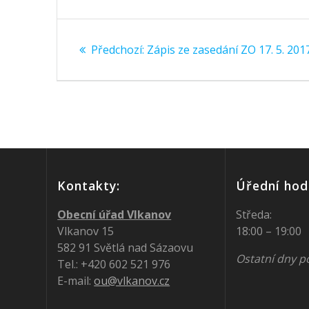
Navigace
Předchozí
Předchozí:
Zápis ze zasedání ZO 17. 5. 201
pro
příspěvek:
příspěvek
Kontakty:
Úřední hod
Obecní úřad Vlkanov
Středa:
Vlkanov 15
18:00 – 19:00
582 91 Světlá nad Sázaovu
Ostatní dny p
Tel.: +420 602 521 976
E-mail:
ou@vlkanov.cz