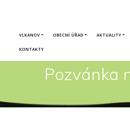
Přeskočit
na
obsah
VLKANOV
OBECNÍ ÚŘAD
AKTUALITY
KONTAKTY
Pozvánka n