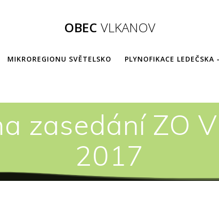
OBEC
VLKANOV
MIKROREGIONU SVĚTELSKO
PLYNOFIKACE LEDEČSKA 
a zasedání ZO Vl
2017