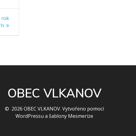
 rok
rh
OBEC VLKANOV
© 2026 OBEC VLKANOV. Vytvořeno pomocí
WordPressu a
šablony Mesmerize