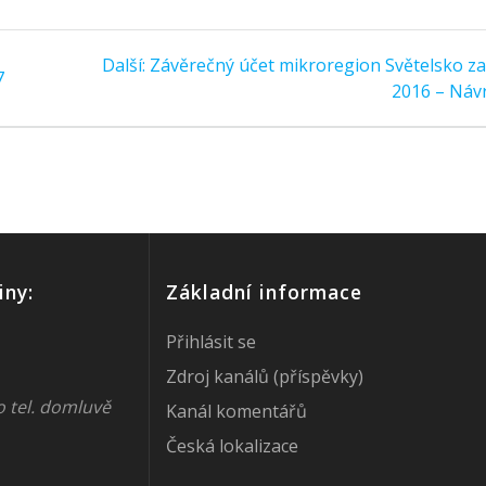
Další
Další:
Závěrečný účet mikroregion Světelsko za
7
příspěvek:
2016 – Náv
iny:
Základní informace
Přihlásit se
Zdroj kanálů (příspěvky)
o tel. domluvě
Kanál komentářů
Česká lokalizace