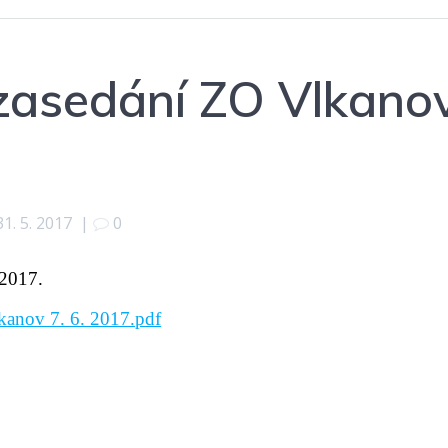
zasedání ZO Vlkano
31. 5. 2017
|
0
 2017.
kanov 7. 6. 2017.pdf