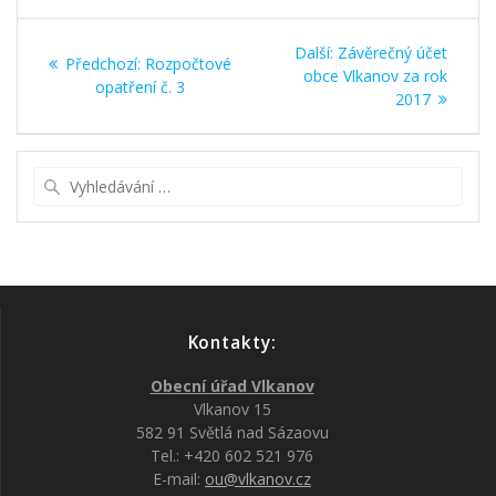
Navigace
Další
Další:
Závěrečný účet
Předchozí
Předchozí:
Rozpočtové
pro
příspěvek:
obce Vlkanov za rok
příspěvek:
opatření č. 3
2017
příspěvek
Vyhledat:
Kontakty:
Obecní úřad Vlkanov
Vlkanov 15
582 91 Světlá nad Sázaovu
Tel.: +420 602 521 976
E-mail:
ou@vlkanov.cz