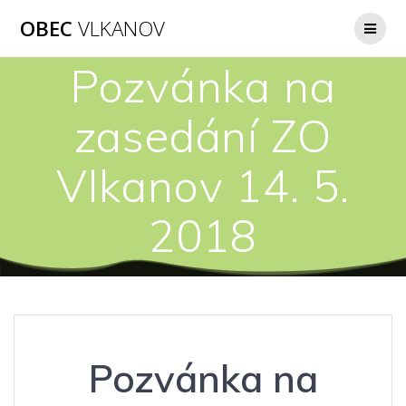
Přeskočit
OBEC
VLKANOV
na
obsah
Pozvánka na
zasedání ZO
Vlkanov 14. 5.
2018
Pozvánka na