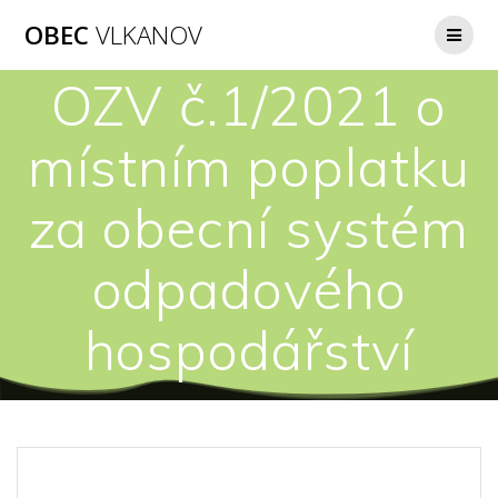
Přeskočit
OBEC
VLKANOV
na
obsah
OZV č.1/2021 o
místním poplatku
za obecní systém
odpadového
hospodářství