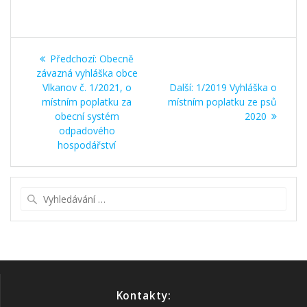
Navigace
Předchozí
Předchozí:
Obecně
pro
příspěvek:
závazná vyhláška obce
Další
Vlkanov č. 1/2021, o
Další:
1/2019 Vyhláška o
příspěvek
příspěvek:
místním poplatku za
místním poplatku ze psů
obecní systém
2020
odpadového
hospodářství
Vyhledat:
Kontakty: