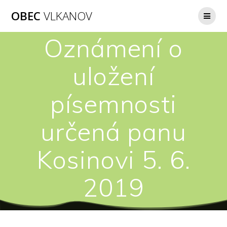
Přeskočit
OBEC
VLKANOV
na
obsah
Oznámení o
uložení
písemnosti
určená panu
Kosinovi 5. 6.
2019