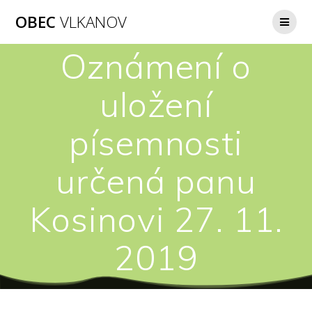
Přeskočit
OBEC
VLKANOV
na
obsah
Oznámení o
uložení
písemnosti
určená panu
Kosinovi 27. 11.
2019