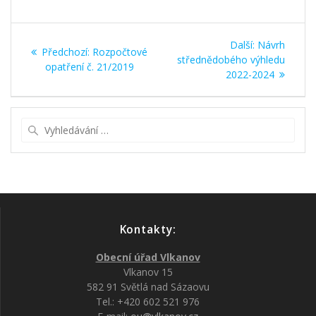
Navigace
Další
Další:
Návrh
Předchozí
Předchozí:
Rozpočtové
pro
příspěvek:
střednědobého výhledu
příspěvek:
opatření č. 21/2019
2022-2024
příspěvek
Vyhledat:
Kontakty:
Obecní úřad Vlkanov
Vlkanov 15
582 91 Světlá nad Sázaovu
Tel.: +420 602 521 976