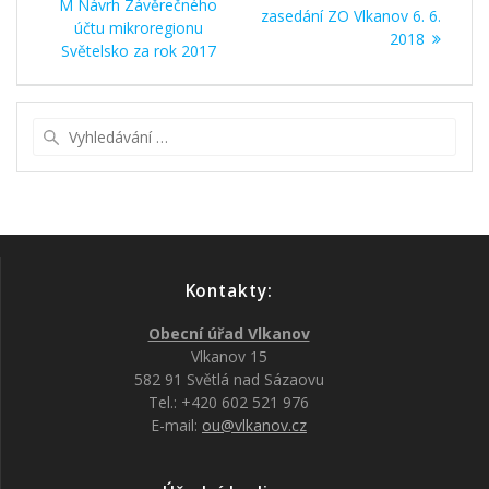
pro
příspěvek:
M Návrh Závěrečného
příspěvek:
zasedání ZO Vlkanov 6. 6.
účtu mikroregionu
2018
příspěvek
Světelsko za rok 2017
Vyhledat:
Kontakty:
Obecní úřad Vlkanov
Vlkanov 15
582 91 Světlá nad Sázaovu
Tel.: +420 602 521 976
E-mail:
ou@vlkanov.cz