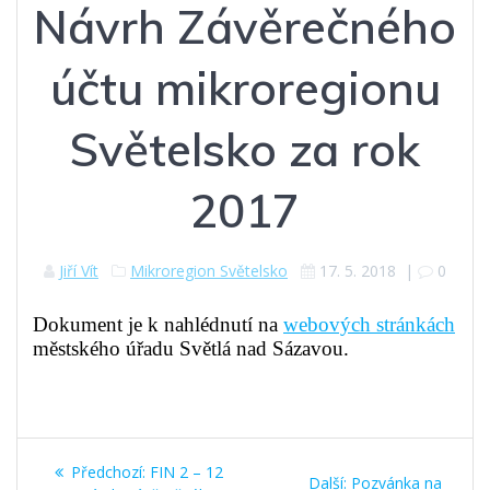
Návrh Závěrečného
účtu mikroregionu
Světelsko za rok
2017
Jiří Vít
Mikroregion Světelsko
17. 5. 2018
|
0
Dokument je k nahlédnutí na
webových stránkách
městského úřadu Světlá nad Sázavou.
Navigace
Předchozí
Předchozí:
FIN 2 – 12
Další
Další:
Pozvánka na