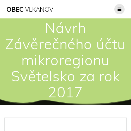
Přeskočit
OBEC
VLKANOV
na
obsah
Návrh
Závěrečného účtu
mikroregionu
Světelsko za rok
2017