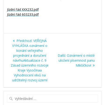
Jízdní řád XXX232.pdf
Jízdní řád 603233.pdf
Navigace
Předchozí
Předchozí:
VEŘEJNÁ
pro
příspěvek:
VYHLÁŠKA oznámení o
konání veřejného
příspěvek
Další
projednání a doručení
Další:
Oznámení o místě
příspěvek:
návrhuAktualizace č. 9
uložení písemnost panu
Zásad územního rozvoje
Mikšíčkovi
Kraje Vysočinaa
Vyhodnocení vlivů na
udržitelný rozvoj území
Vyhledat: