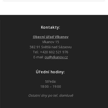
Kontakty:
Obecní úřad Vlkanov
Vlkanov 15
582 91 Světlá nad Sázaovu
Tel.: +420 602 521 976
E-mail:
ou@vlkanov.cz
Úřední hodiny:
Středa:
18:00 – 19:00
Ostatní dny po tel. domluvě