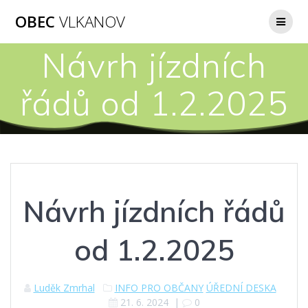
Přeskočit
OBEC
VLKANOV
na
obsah
Návrh jízdních
řádů od 1.2.2025
Návrh jízdních řádů
od 1.2.2025
Luděk Zmrhal
INFO PRO OBČANY
ÚŘEDNÍ DESKA
21. 6. 2024
|
0