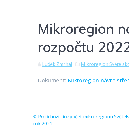
Mikroregion 
rozpočtu 202
Luděk Zmrhal
Mikroregion Světelsk
Dokument:
Mikroregion návrh stř
Navigace
Předchozí
Předchozí:
Rozpočet mikroregionu Světel
příspěvek:
pro
rok 2021