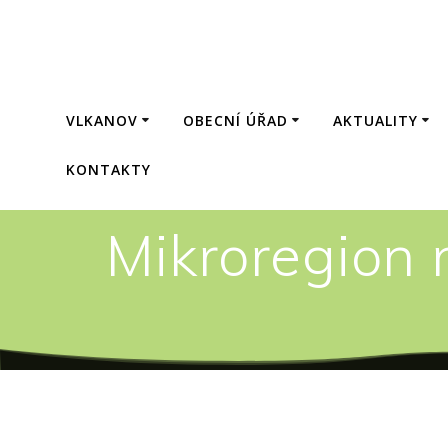
Přeskočit
na
obsah
VLKANOV
OBECNÍ ÚŘAD
AKTUALITY
KONTAKTY
Mikroregion 