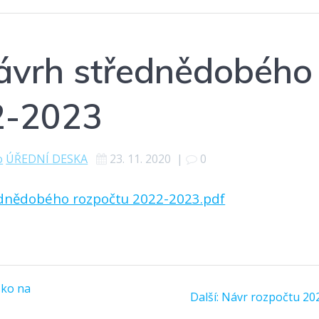
návrh střednědobého
2-2023
o
ÚŘEDNÍ DESKA
23. 11. 2020
|
0
ednědobého rozpočtu 2022-2023.pdf
sko na
Další
Další:
Návr rozpočtu 20
příspěvek: