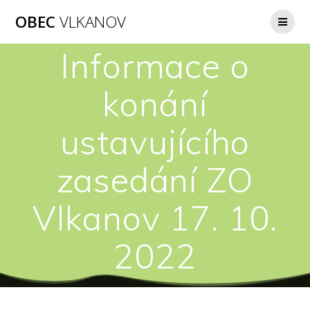
Přeskočit
OBEC
VLKANOV
na
obsah
Informace o
konání
ustavujícího
zasedání ZO
Vlkanov 17. 10.
2022