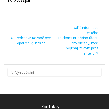
17.10.2022.pdf
Navigace
Další
Další:
Informace
pro
příspěvek:
Českého
Předchozí
Předchozí:
Rozpočtové
telekomunikačního úřadu
příspěvek
příspěvek:
opatření č.3/2022
pro občany, kteří
přijímají televizi přes
anténu
Vyhledat:
Kontakty: