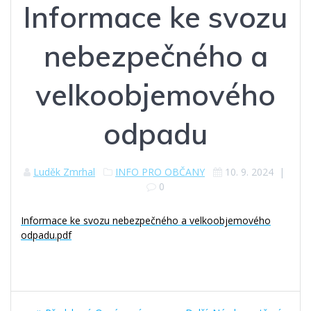
Informace ke svozu
nebezpečného a
velkoobjemového
odpadu
Luděk Zmrhal
INFO PRO OBČANY
10. 9. 2024
|
0
Informace ke svozu nebezpečného a velkoobjemového
odpadu.pdf
Navigace