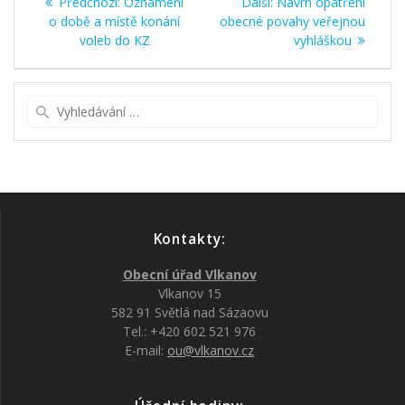
Předchozí
Další
Předchozí:
Oznámení
Další:
Návrh opatření
pro
příspěvek:
příspěvek:
o době a místě konání
obecné povahy veřejnou
voleb do KZ
vyhláškou
příspěvek
Vyhledat:
Kontakty:
Obecní úřad Vlkanov
Vlkanov 15
582 91 Světlá nad Sázaovu
Tel.: +420 602 521 976
E-mail:
ou@vlkanov.cz