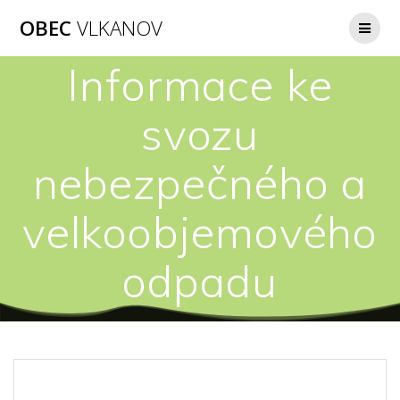
Přeskočit
OBEC
VLKANOV
na
obsah
Informace ke
svozu
nebezpečného a
velkoobjemového
odpadu