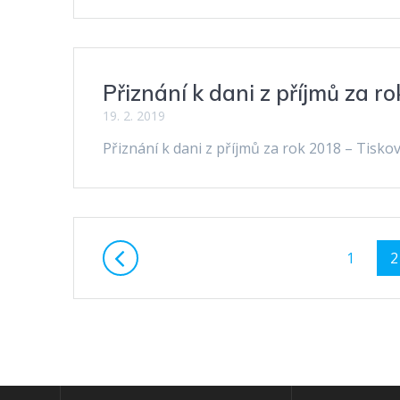
Přiznání k dani z příjmů za r
19. 2. 2019
Přiznání k dani z příjmů za rok 2018 – Tisko
Příspěvek
Stránka
S
1
2
navigace