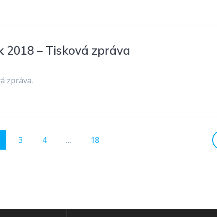
ok 2018 – Tisková zpráva
vá zpráva.
tránka
Stránka
Stránka
Stránka
3
4
…
18