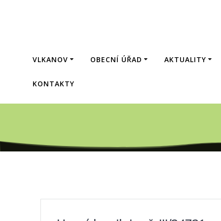
Přeskočit
na
obsah
VLKANOV
OBECNÍ ÚŘAD
AKTUALITY
KONTAKTY