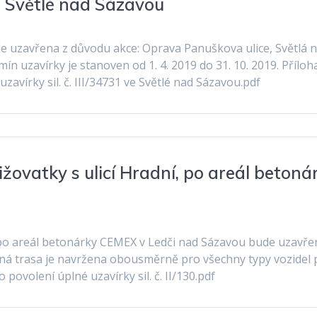
ve Světlé nad Sázavou
ude uzavřena z důvodu akce: Oprava Panuškova ulice, Světlá 
n uzavírky je stanoven od 1. 4. 2019 do 31. 10. 2019. Příloha
zavírky sil. č. III/34731 ve Světlé nad Sázavou.pdf
křižovatky s ulicí Hradní, po areál betoná
dní, po areál betonárky CEMEX v Ledči nad Sázavou bude uzavře
ízdná trasa je navržena obousměrně pro všechny typy vozidel 
 povolení úplné uzavírky sil. č. II/130.pdf