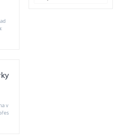
nad
:
rky
na v
přes