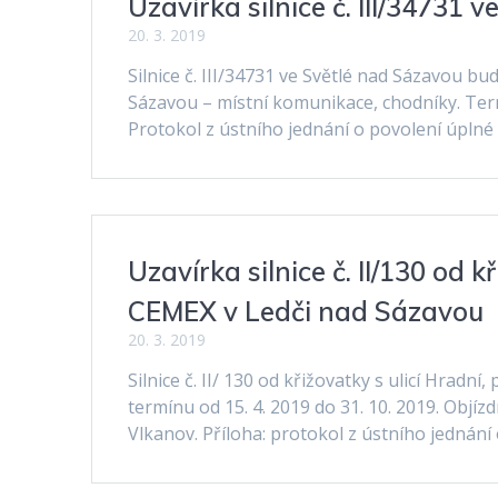
Uzavírka silnice č. III/34731 
20. 3. 2019
Silnice č. III/34731 ve Světlé nad Sázavou b
Sázavou – místní komunikace, chodníky. Termí
Protokol z ústního jednání o povolení úplné u
Uzavírka silnice č. II/130 od 
CEMEX v Ledči nad Sázavou
20. 3. 2019
Silnice č. II/ 130 od křižovatky s ulicí Hra
termínu od 15. 4. 2019 do 31. 10. 2019. Obj
Vlkanov. Příloha: protokol z ústního jednání o